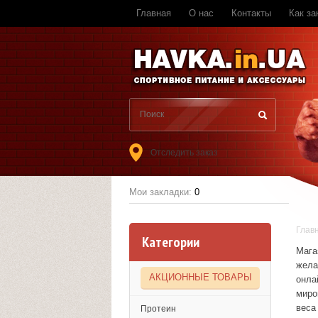
Главная
О нас
Контакты
Как за
Отследить заказ
Мои закладки:
0
Глав
Категории
Мага
жела
АКЦИОННЫЕ ТОВАРЫ
онла
миро
веса
Протеин