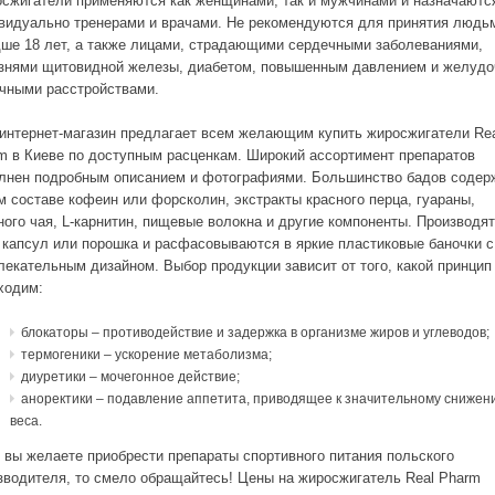
сжигатели применяются как женщинами, так и мужчинами и назначаютс
видуально тренерами и врачами. Не рекомендуются для принятия людь
ше 18 лет, а также лицами, страдающими сердечными заболеваниями,
знями щитовидной железы, диабетом, повышенным давлением и желудо
чными расстройствами.
интернет-магазин предлагает всем желающим купить жиросжигатели Re
m в Киеве по доступным расценкам. Широкий ассортимент препаратов
лнен подробным описанием и фотографиями. Большинство бадов содер
м составе кофеин или форсколин, экстракты красного перца, гуараны,
ного чая, L-карнитин, пищевые волокна и другие компоненты. Производят
 капсул или порошка и расфасовываются в яркие пластиковые баночки с
лекательным дизайном. Выбор продукции зависит от того, какой принцип
ходим:
блокаторы – противодействие и задержка в организме жиров и углеводов;
термогеники – ускорение метаболизма;
диуретики – мочегонное действие;
аноректики – подавление аппетита, приводящее к значительному снижен
веса.
 вы желаете приобрести препараты спортивного питания польского
зводителя, то смело обращайтесь! Цены на жиросжигатель Real Pharm