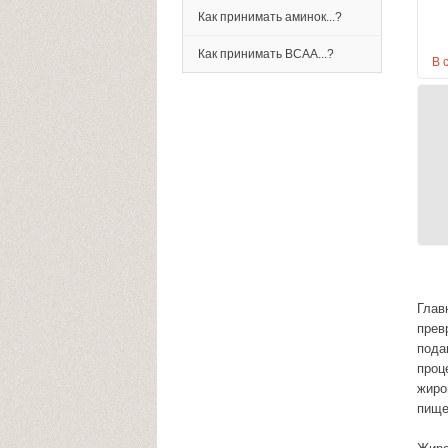
Как принимать аминок...?
Как принимать BCAA...?
В 
Глав
прев
пода
проц
жиро
пище