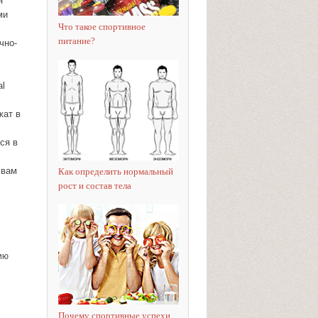
я
ми
Что такое спортивное
питание?
чно-
al
жат в
ся в
 вам
Как определить нормальный
рост и состав тела
ию
Почему спортивные успехи