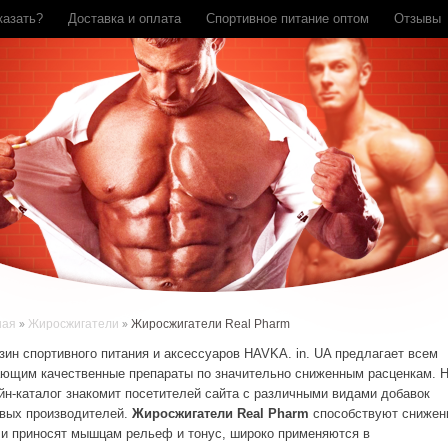
казать?
Доставка и оплата
Спортивное питание оптом
Отзывы
ная
Жиросжигатели
Жиросжигатели Real Pharm
зин спортивного питания и аксессуаров HAVKA. in. UA предлагает всем
ющим качественные препараты по значительно сниженным расценкам. 
йн-каталог знакомит посетителей сайта с различными видами добавок
вых производителей.
Жиросжигатели Real Pharm
способствуют сниже
 и приносят мышцам рельеф и тонус, широко применяются в