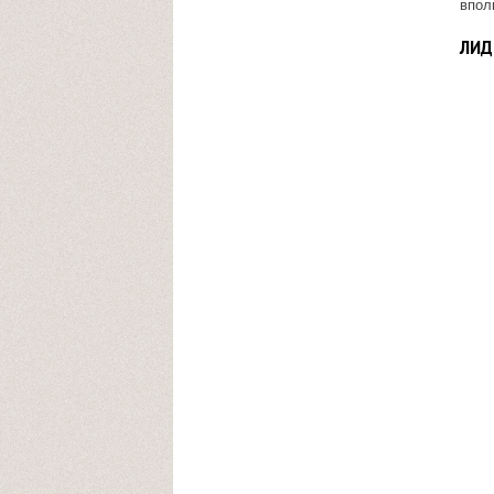
впол
ЛИД