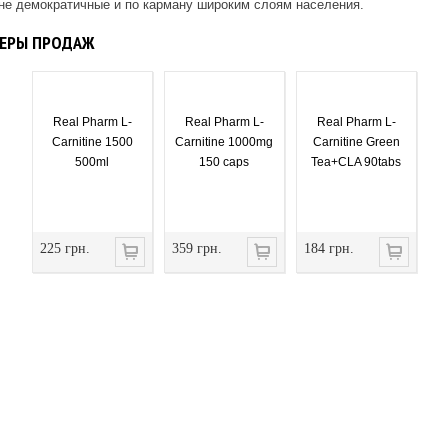
не демократичные и по карману широким слоям населения.
ЕРЫ ПРОДАЖ
Real Pharm L-
Real Pharm L-
Real Pharm L-
Carnitine 1500
Carnitine 1000mg
Carnitine Green
500ml
150 caps
Tea+CLA 90tabs
225 грн.
359 грн.
184 грн.