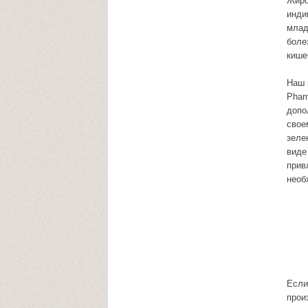
Жиро
инди
млад
боле
кише
Наш 
Phar
допо
свое
зеле
виде
прив
необ
Если
прои