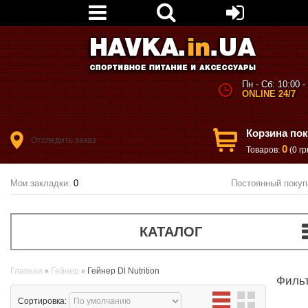
Пн - Сб: 10:00 -
ONLINE 24/7
Корзина по
Отследить заказ
0
Товаров:
(0 гр
Мои закладки:
0
Постоянный покуп
КАТАЛОГ
Главная
Гейнер
Гейнер Dl Nutrition
Филь
Сортировка: