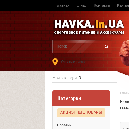
Главная
О нас
Контакты
Как за
Отследить заказ
Мои закладки:
0
Глав
Категории
Если
поск
АКЦИОННЫЕ ТОВАРЫ
Протеин