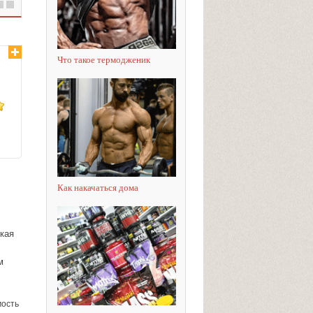
Что такое термодженик
Как накачаться дома
кая
м
мость