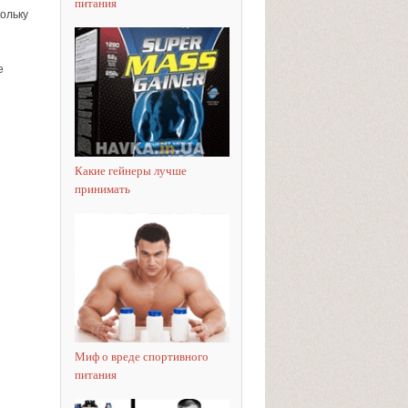
питания
ольку
е
Какие гейнеры лучше
принимать
Миф о вреде спортивного
питания