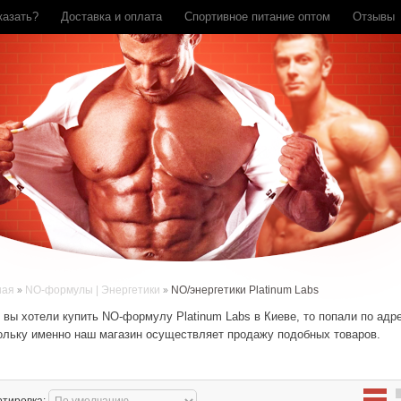
казать?
Доставка и оплата
Спортивное питание оптом
Отзывы
ная
NO-формулы | Энергетики
NO/энергетики Platinum Labs
 вы хотели
купить NO-формулу Platinum Labs в Киеве
,
то попали по адре
ольку именно наш магазин осуществляет продажу подобных товаров.