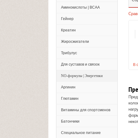
Со
Аминокислоты | BCAA
Срав
Гейнер
Креатин
Жиросжигатели
Трибулус
Для суставов и связок
В 
NO-формулы | Энергетики
Аргинин
Пре
Пред
Глютамин
коло
нагр
Витамины для спортсменов
форм
Батончики
неко
Специальное питание