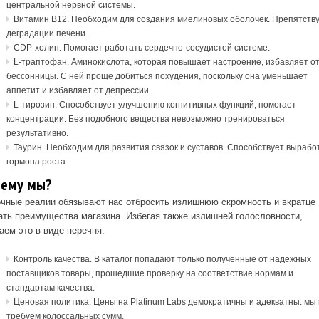
центральной нервной системы.
Витамин B12. Необходим для создания миелиновых оболочек. Препятств
деградации печени.
CDP-холин. Помогает работать сердечно-сосудистой системе.
L-траптофан. Аминокислота, которая повышает настроение, избавляет о
бессонницы. С ней проще добиться похудения, поскольку она уменьшает
аппетит и избавляет от депрессии.
L-тирозин. Способствует улучшению когнитивных функций, помогает
концентрации. Без подобного вещества невозможно тренироваться
результативно.
Таурин. Необходим для развития связок и суставов. Способствует вырабо
гормона роста.
чему мы?
чные реалии обязывают нас отбросить излишнюю скромность и вкратце
ать преимущества магазина. Избегая также излишней голословности,
аем это в виде перечня:
Контроль качества. В каталог попадают только полученные от надежных
поставщиков товары, прошедшие проверку на соответствие нормам и
стандартам качества.
Ценовая политика.
Цены на Platinum Labs демократичны и адекватны: мы
требуем колоссальных сумм.