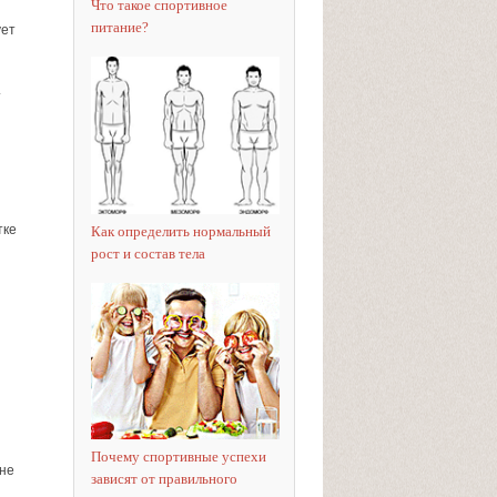
Что такое спортивное
питание?
ует
т
тке
Как определить нормальный
рост и состав тела
Почему спортивные успехи
 не
зависят от правильного