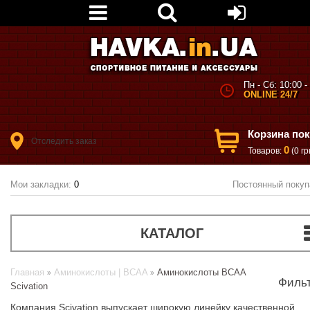
Пн - Сб: 10:00 -
ONLINE 24/7
Корзина по
Отследить заказ
0
Товаров:
(0 гр
Мои закладки:
0
Постоянный покуп
КАТАЛОГ
Главная
Аминокислоты | BCAA
Аминокислоты BCAA
Филь
Scivation
Компания Scivation выпускает широкую линейку качественной