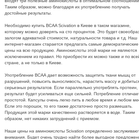
входят три полезные аминокислоты в оптимальном соотношении
Таким образом, можно благодаря их употреблению получать
достойные результаты.
Необходимо купить BCAA Scivation в Киеве в таком магазине,
которому можно доверять на сто процентов. Это будет своеобр
залогом адекватной стоимости, натуральности товара и т.д. Наш
интернет-магазин старается предлагать самые демократические
цены на всю продукцию. Аминокислоты этой марки не являются
исключением из правил. Но приобрести их можно также и по все
стране, а не только в Киеве.
Употребление ВСАА дает возможность защитить ткани мышц от
разрушений, повысить выносливость, нарастить массу и добитьс
серьезных результатов. Если параллельно употреблять протеин,
результат будет усиливаться еще сильней. Потребление отличае
простотой. Капсулы очень легко пить в любое время и любом ме
Если это порошок, то его также достаточно просто размешать.
Продукция этой марки качественно растворяется в воде. Таким
образом, нет никаких затруднений с приемом.
Наши цены на аминокислоты Scivation определенно заслуживаю
внимания. Будет очень трудно найти более выгодное предложен