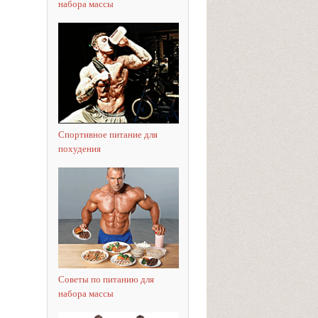
набора массы
Спортивное питание для
похудения
Советы по питанию для
набора массы