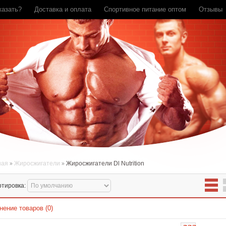
казать?
Доставка и оплата
Спортивное питание оптом
Отзывы
ная
Жиросжигатели
Жиросжигатели Dl Nutrition
ртировка:
нение товаров (0)