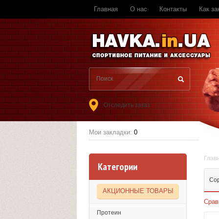
Главная
О нас
Контакты
Как за
Отследить заказ
Мои закладки:
0
Глав
Категории
Со
АКЦИОННЫЕ ТОВАРЫ
Срав
Протеин