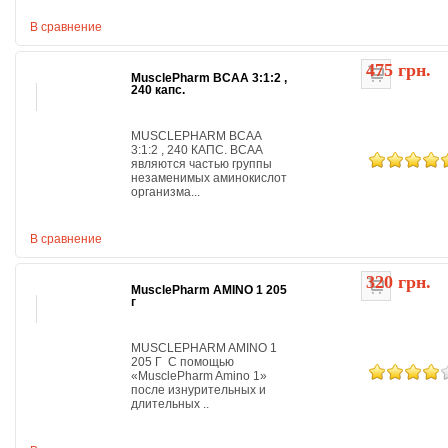
В сравнение
475 грн.
MusclePharm BCAA 3:1:2 ,
240 капс.
MUSCLEPHARM BCAA
3:1:2 , 240 КАПС. ВСАА
являются частью группы
незаменимых аминокислот
организма...
В сравнение
320 грн.
MusclePharm AMINO 1 205
г
MUSCLEPHARM AMINO 1
205 Г С помощью
«MusclePharm Amino 1»
после изнурительных и
длительных ..