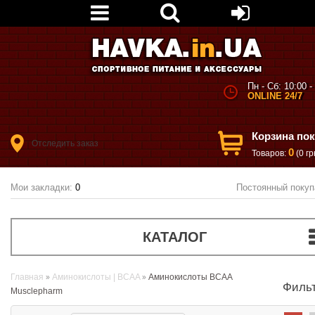
Пн - Сб: 10:00 -
ONLINE 24/7
Корзина по
Отследить заказ
0
Товаров:
(0 гр
Мои закладки:
0
Постоянный покуп
КАТАЛОГ
Главная
Аминокислоты | BCAA
Аминокислоты BCAA
Филь
Musclepharm