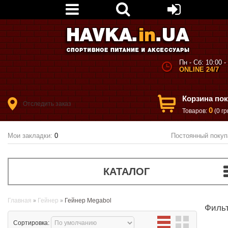
Пн - Сб: 10:00 -
ONLINE 24/7
Корзина по
Отследить заказ
0
Товаров:
(0 гр
Мои закладки:
0
Постоянный покуп
КАТАЛОГ
Главная
Гейнер
Гейнер Megabol
Филь
Сортировка: