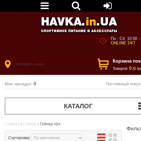
Пн - Сб: 10:00 -
ONLINE 24/7
Корзина по
Отследить заказ
0
Товаров:
(0 гр
Мои закладки:
0
Постоянный покуп
КАТАЛОГ
Главная
Гейнер
Гейнер Vpx
Филь
Сортировка: