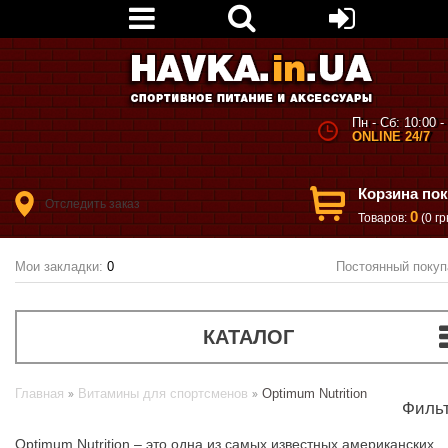
Пн - Сб: 10:00 -
ONLINE 24/7
Корзина по
Отследить заказ
0
Товаров:
(0 гр
Мои закладки:
0
Постоянный покуп
КАТАЛОГ
Главная
Витамины для спортсменов
Optimum Nutrition
Филь
Optimum Nutrition – это одна из самых известных американских