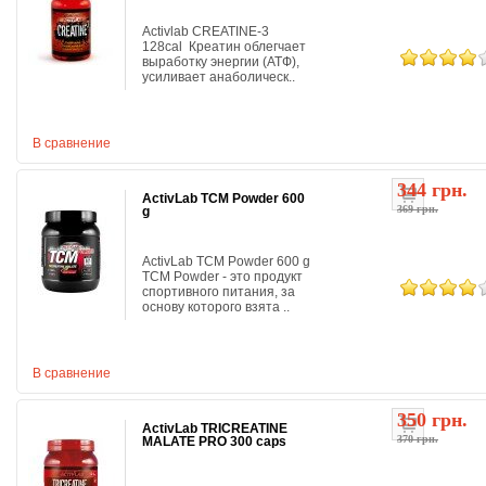
Activlab CREATINE-3
128cal Креатин облегчает
выработку энергии (АТФ),
усиливает анаболическ..
В сравнение
344 грн.
ActivLab TCM Powder 600
369 грн.
g
ActivLab TCM Powder 600 g
TCM Powder - это продукт
спортивного питания, за
основу которого взята ..
В сравнение
350 грн.
ActivLab TRICREATINE
370 грн.
MALATE PRO 300 caps