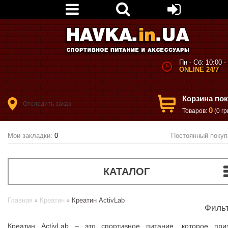
Пн - Сб: 10:00 -
ONLINE 24/7
Корзина по
Отследить заказ
0
Товаров:
(0 гр
Мои закладки:
0
Постоянный покуп
КАТАЛОГ
Главная
Креатин
Креатин ActivLab
Филь
Креатин ActivLab – это спортивное питание, которое при