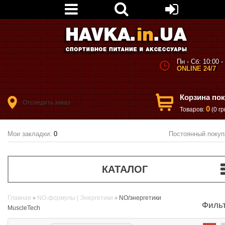
Пн - Сб: 10:00 -
ONLINE 24/7
Корзина по
Отследить заказ
0
Товаров:
(0 гр
Мои закладки:
0
Постоянный покуп
КАТАЛОГ
Главная
NO-формулы | Энергетики
NO/энергетики
Филь
MuscleTech