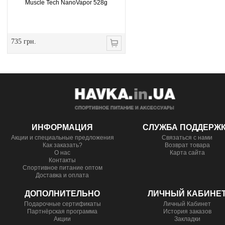
Muscle Tech NanoVapor 528g
735 грн.
ИНФОРМАЦИЯ
СЛУЖБА ПОДДЕРЖ
Акции и специальные предложения
Связаться с нами
Как заказать?
Возврат товара
О нас
Карта сайта
Контакты
Спортивное питание оптом
Доставка и оплата
ДОПОЛНИТЕЛЬНО
ЛИЧНЫЙ КАБИНЕ
Подарочные сертификаты
Личный Кабинет
Партнёрская программа
История заказов
Акции
Закладки