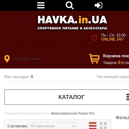
Пн - Сб: 10:00 -
ONLINE 24/7
Корзина по
Отследить заказ
0
Товаров:
(0 гр
Мои закладки:
0
Постоянный покуп
КАТАЛОГ
Главная
Жиросжигатели
Жиросжигатели Power Pro
Филь
Сортировка: