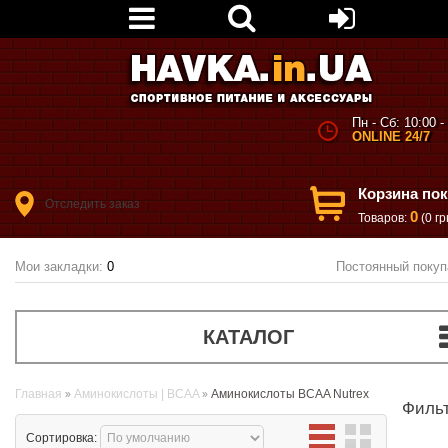
Пн - Сб: 10:00 -
ONLINE 24/7
Корзина по
Отследить заказ
0
Товаров:
(0 гр
Мои закладки:
0
Постоянный покуп
КАТАЛОГ
Главная
Аминокислоты | BCAA
Аминокислоты BCAA Nutrex
Филь
Сортировка: