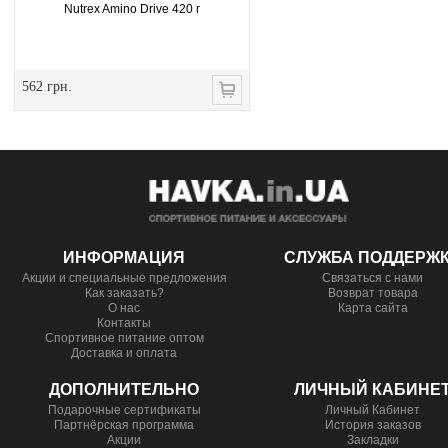
Nutrex Amino Drive 420 г
562 грн.
ИНФОРМАЦИЯ
СЛУЖБА ПОДДЕРЖ
Акции и специальные предложения
Связаться с нами
Как заказать?
Возврат товара
О нас
Карта сайта
Контакты
Спортивное питание оптом
Доставка и оплата
ДОПОЛНИТЕЛЬНО
ЛИЧНЫЙ КАБИНЕ
Подарочные сертификаты
Личный Кабинет
Партнёрская программа
История заказов
Акции
Закладки