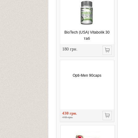
BioTech (USA) Vitabolik 30
таб
180 грн.
Opti-Men 90caps
430 грн.
448 грн.