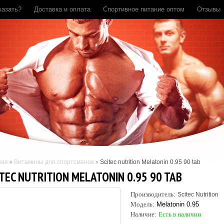
казать?
Доставка и оплата
Спортивное питание оптом
Отзывы
ная
Витамины для спортсменов
Scitec nutrition Melatonin 0.95 90 tab
ITEC NUTRITION MELATONIN 0.95 90 TAB
Производитель:
Scitec Nutrition
Модель:
Melatonin 0.95
Наличие:
Есть в наличии