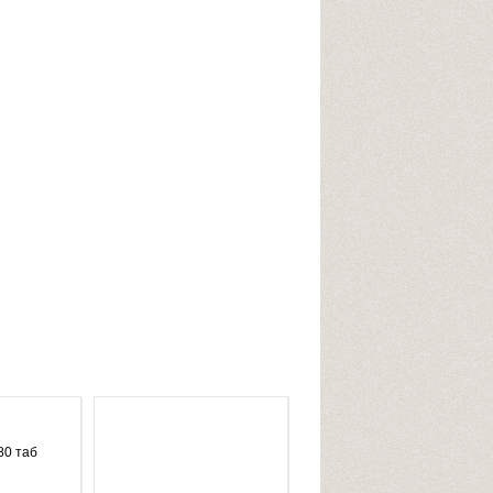
80 таб