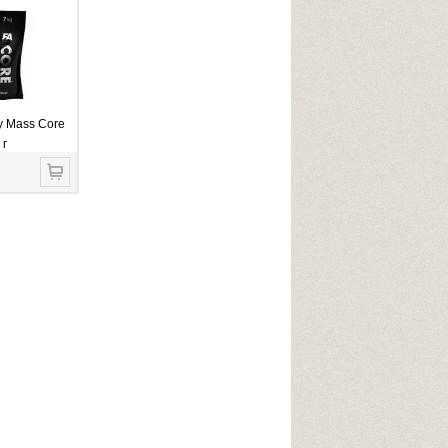
ty Mass Core
 г