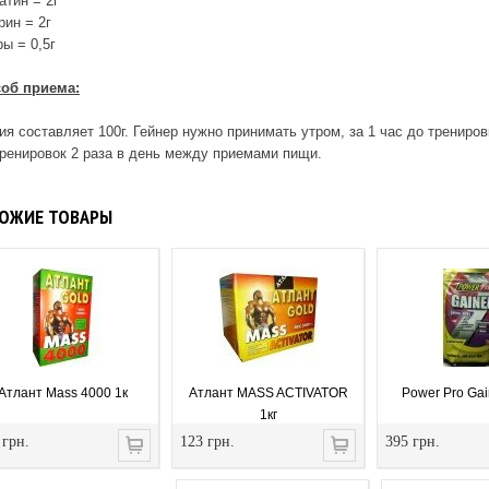
атин = 2г
рин = 2г
ры = 0,5г
об приема:
ия составляет 100г. Гейнер нужно принимать утром, за 1 час до трениров
тренировок 2 раза в день между приемами пищи.
ОЖИЕ ТОВАРЫ
Атлант Mass 4000 1к
Атлант MASS ACTIVATOR
Power Pro Gai
1кг
 грн.
123 грн.
395 грн.