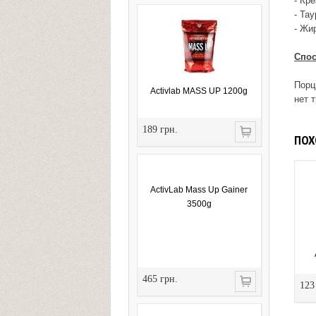
- Кре
- Тау
- Жи
Спос
Порц
Activlab MASS UP 1200g
нет 
189 грн.
ПОХ
ActivLab Mass Up Gainer
3500g
465 грн.
123