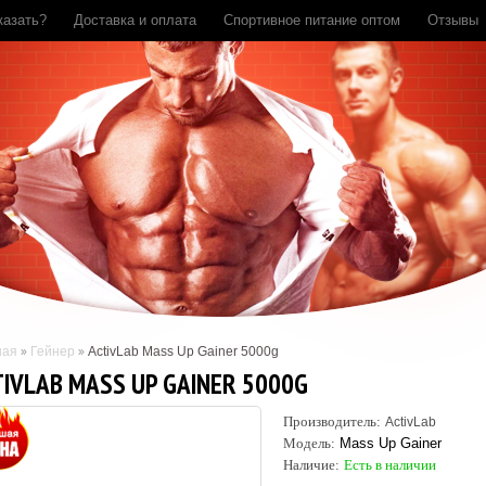
казать?
Доставка и оплата
Спортивное питание оптом
Отзывы
ная
Гейнер
ActivLab Mass Up Gainer 5000g
TIVLAB MASS UP GAINER 5000G
Производитель:
ActivLab
Модель:
Mass Up Gainer
Наличие:
Есть в наличии