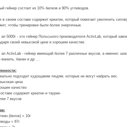
ый гейнер состоит из 10% белков и 90% углеводов.
е в своем составе содержит креатин, который помогает увеличить силов
жет, чтобы тренировки были более энергичные.
 ап 5000г - это гейнер Польського производителя АсtivLab, который зав
одаря своей невысокой цене и хорошем качестве.
 ап ActivLab - гейнер имеющий более 7 различных вкусов, а именно: шок
-ваниль, банан и др ....
енности:
деально подходит худощавим людям, которые не могут набрать вес.
евысокая цена
орошее качество
 составе содержит креатин и таурин
олее 7 вкусов
ав:
теин (белок) = 10г
леводы = 87г