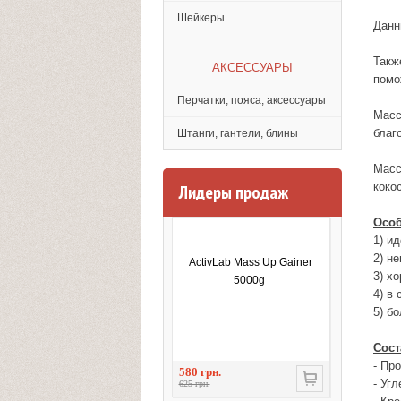
Шейкеры
Данн
Такж
АКСЕССУАРЫ
помо
Перчатки, пояса, аксессуары
Масс
благ
Штанги, гантели, блины
Масс
кокос
Лидеры продаж
Особ
1) и
2) н
ActivLab Mass Up Gainer
3) х
5000g
4) в
5) б
Сост
- Про
580 грн.
- Уг
625 грн.