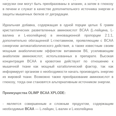
нагрузки они могут быть преобразованы в аланин, а затем в глюкозу
в печени и служат в качестве дополнительного источника энергии и
защиты мышечных белков от деградации.
Идеальная добавка, содержащая в одной порции целых 6 грамм
кристаллических разветвленных аминокислот ВСАА (L-лейцина, L-
валина и L-изолейцина) в инновационной пропорции 2:1:1,
дополнительно обогащенной L-глютамином, проявляющим с ВСАА
синергизм антикатаболического действия, а также известным своим
мощным анаболическим эффектом витамином В6, усиливающим
анаболизм аминокислот, использованных в препарате. Высокая
концентрация ВСАА в кровотоке действует по отношению к
мышечной ткани как мощный катаболический фактор, так как
информирует организм о необходимости начать производить энергию
из жировой ткани. Возможно также преобразование аминокислот в
глюкозу, тогда они становятся альтернативным источником энергии.
Преимущества OLIMP BCAA XPLODE:
-
является совершенным и сложным продуктом, содержащим
необходимые
BCAA
— L-лейцин, L-валин и L-изолейцина