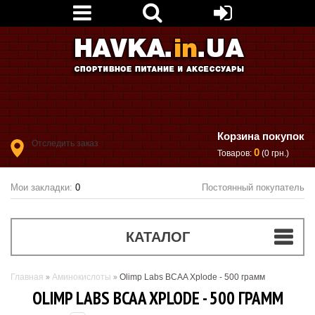
Корзина покупок
Отследить заказ
0
Товаров:
(0 грн.)
Мои закладки:
0
Постоянный покупатель
КАТАЛОГ
Главная
Аминокислоты
Olimp Labs BCAA Xplode - 500 грамм
OLIMP LABS BCAA XPLODE - 500 ГРАММ