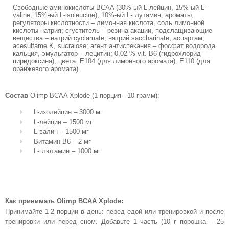
Свободные аминокислоты BCAA (30%-ый L-лейцин, 15%-ый L-
valine, 15%-ый L-isoleucine), 10%-ый L-глутамин, ароматы,
регуляторы кислотности – лимонная кислота, соль лимонной
кислоты натрия; сгуститель – резина акации, подслащивающие
вещества – натрий cyclamate, натрий saccharinate, аспартам,
acesulfame K, sucralose; агент антиспекания – фосфат водорода
кальция, эмульгатор – лецитин; 0,02 % vit. B6 (гидрохлорид
пиридоксина), цвета: E104 (для лимонного аромата), E110 (для
оранжевого аромата).
Состав
Olimp BCAA Xplode (1 порция - 10 грамм):
L-изолейцин – 3000 мг
L-лейцин – 1500 мг
L-валин – 1500 мг
Витамин В6 – 2 мг
L-глютамин – 1000 мг
Как принимать Olimp BCAA Xplode:
Принимайте 1-2 порции в день: перед едой или тренировкой и после
тренировки или перед сном. Добавьте 1 часть (10 г порошка – 25