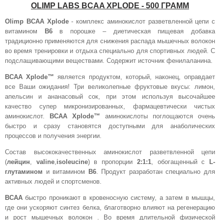
OLIMP LABS BCAA XPLODE - 500 ГРАММ
Olimp BCAA Xplode
- комплекс аминокислот разветвленной цепи с
витамином
B6
в порошке – диетическая пищевая добавка
традиционно применяются для снижения распада мышечных волокон
во время тренировки и отдыха специально для спортивных людей. С
подслащивающими веществами. Содержит источник фенилаланина.
BCAA Xplode™
является продуктом, который, наконец, оправдает
все Ваши ожидания! Три великолепные фруктовые вкусы: лимон,
апельсин и ананасовый сок, при этом используя высочайшее
качество супер микронизированных, фармацевтически чистых
аминокислот.
BCAA Xplode™
аминокислоты поглощаются очень
быстро и сразу становятся доступными для анаболических
процессов и получения энергии.
Состав высококачественных аминокислот разветвленной цепи
(
лейцин
,
valine
,
isoleucine
) в пропорции
2:1:1
, обогащенный с
L-
глутамином
и витамином
B6
. Продукт разработан специально для
активных людей и спортсменов.
BCAA
быстро проникают в кровеносную систему, а затем в мышцы,
где они ускоряют синтез белка, благотворно влияют на регенерацию
и рост мышечных волокон . Во время длительной физической