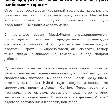
наибольшим спросом
Ответ на вопрос, сформулированный в заголовке, довольно сл
поскольку мы, как официальные представители MusclePha
Украине, отмечаем продажи абсолютно всех доба
представленных в нашем ассортименте.
В настоящее время MusclePharm
специализируетс
производстве восьми продуктовых разновидно
спортивного питания
. И это действительно самые популя
продукты – протеины, жиросжигатели, аминокислоты, гейне
также витаминно-минеральные комплексы и ряд специал
добавок.
Существует также несколько специальных серий, посвяще
целым комплексам, предназначенным для скорейшего достиж
спортсменами поставленных перед собой целей. Среди них 
отметить такие, как Hybrid, куда входили известные мн
спортсменам продукты Assault, Combat. Первая серия впе
поступила на рынок около восьми лет назад, но ее популяр
возрастает с каждым днем. В течение этого времени, Muscle
радовала поступлением в продажу новых серий.