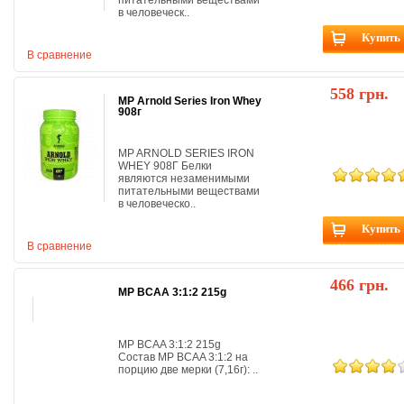
питательными веществами
в человеческ..
Купить
В сравнение
558 грн.
MP Arnold Series Iron Whey
908г
MP ARNOLD SERIES IRON
WHEY 908Г Белки
являются незаменимыми
питательными веществами
в человеческо..
Купить
В сравнение
466 грн.
MP BCAA 3:1:2 215g
MP BCAA 3:1:2 215g
Состав MP BCAA 3:1:2 на
порцию две мерки (7,16г): ..