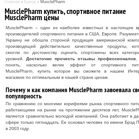
Главная
Бренд
MusclePharm
MusclePharm купить, спортивное питание
MusclePharm цены
MusclePharm – один из наиболее известных в настоящее в
производителей спортивного питания в США, Европе. Разумеет
Украину не обошла стороной продукция американской компа
производящей действительно качественные продукты, кот
смогли по достоинству оценить спортсмены всех категор
уровней.
Достаточно прочесть отзывы профессионалов
,
понять, насколько велик эффект от спортивного пит
MusclePharm, купить которое вы сможете в нашем Интер
магазине по оптимальным в нашей стране ценам.
Почему и как компания MusclePharm завоевала с
популярность
По сравнению со многими корифеями рынка спортивного пит
работающими на рынке на протяжении десятков лет, Muscle
является сравнительно молодой компанией. Она работает в д
сфере только пятнадцать. Ее основал человек по имени Брэд 
в 2003 году.