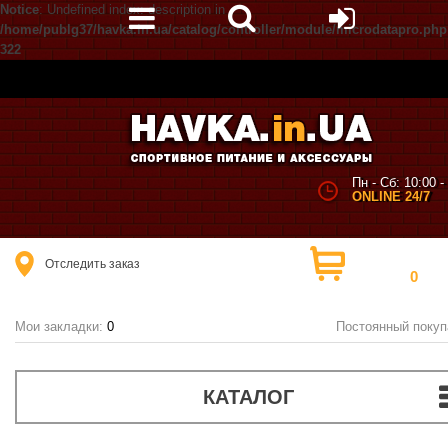
Notice
: Undefined index: description in
/home/publg37/havka.in.ua/catalog/controller/module/microdatapro.php
322
Пн - Сб: 10:00 -
ONLINE 24/7
Корзина по
Отследить заказ
0
Товаров:
(0 гр
Мои закладки:
0
Постоянный покуп
КАТАЛОГ