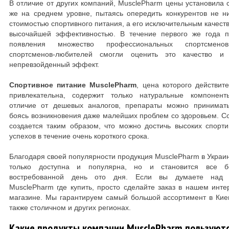
В отличие от других компаний, MusclePharm цены установила 
же на среднем уровне, пытаясь опередить конкурентов не н
стоимостью спортивного питания, а его исключительным качест
высочайшей эффективностью. В течение первого же года п
появления множество профессиональных спортсмен
спортсменов-любителей смогли оценить это качество и 
непревзойденный эффект.
Спортивное питание MusclePharm
, цена которого действит
привлекательна, содержит только натуральные компонент
отличие от дешевых аналогов, препараты можно принимать
боясь возникновения даже малейших проблем со здоровьем. С
создается таким образом, что можно достичь высоких спорт
успехов в течение очень короткого срока.
Благодаря своей популярности продукция MusclePharm в Украи
только доступна и популярна, но и становится все б
востребованной день ото дня. Если вы думаете над 
MusclePharm где купить, просто сделайте заказ в нашем инте
магазине. Мы гарантируем самый большой ассортимент в Кие
также столичном и других регионах.
Какие продукты компании MusclePharm пользуют